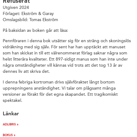
Refuserat
Utgiven 2024
Förlaget: Ekström & Garay
Omslagsbild: Tomas Ekström
På baksidan av boken går att läsa:
Pennföraren i denna bok utsätter sig för en sträng och skoningslös
vidräkning med sig själv. För sent har han upptäckt att manuset
som han skickat in till ett välrenommerat förlag saknar några som
helst litterära kvaliteter. Ett 897-sidigt manus som han inte under
några omständigheter vill kännas vid trots att det tog 13 år av
dennes liv att skriva det.
I denna febriga kortroman drivs självföraktet långt bortom
upprepningens anständighet. Vi talar om plågsamt många
versioner av förakt för det egna skapandet. Ett tragikomiskt
spektakel.
Länkar
ADLIBRIS »
BOKUS »