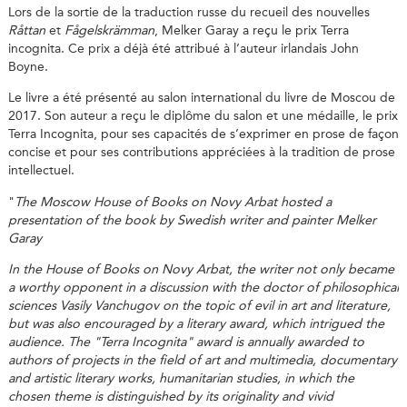
Lors de la sortie de la traduction russe du recueil des nouvelles
Råttan
et
Fågelskrämman
, Melker Garay a reçu le prix Terra
incognita. Ce prix a déjà été attribué à l’auteur irlandais John
Boyne.
Le livre a été présenté au salon international du livre de Moscou de
2017. Son auteur a reçu le diplôme du salon et une médaille, le prix
Terra Incognita, pour ses capacités de s’exprimer en prose de façon
concise et pour ses contributions appréciées à la tradition de prose
intellectuel.
"
The Moscow House of Books on Novy Arbat hosted a
presentation of the book by Swedish writer and painter Melker
Garay
In the House of Books on Novy Arbat, the writer not only became
a worthy opponent in a discussion with the doctor of philosophical
sciences Vasily Vanchugov on the topic of evil in art and literature,
but was also encouraged by a literary award, which intrigued the
audience. The "Terra Incognita" award is annually awarded to
authors of projects in the field of art and multimedia, documentary
and artistic literary works, humanitarian studies, in which the
chosen theme is distinguished by its originality and vivid