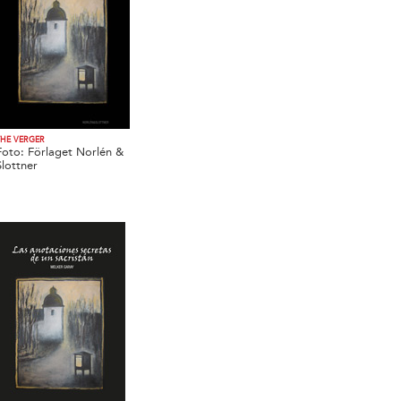
THE VERGER
Foto: Förlaget Norlén &
Slottner