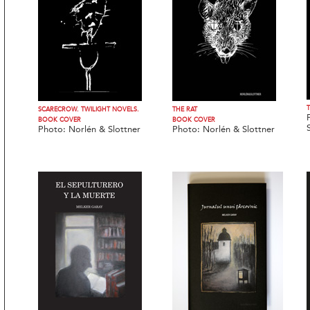
SCARECROW. TWILIGHT NOVELS.
THE RAT
BOOK COVER
BOOK COVER
Photo: Norlén & Slottner
Photo: Norlén & Slottner