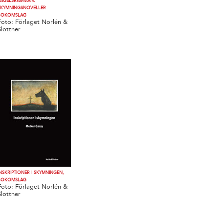
FÅGELSRÄMMAN.
SKYMNINGSNOVELLER
BOKOMSLAG
Foto: Förlaget Norlén &
Slottner
INSKRIPTIONER I SKYMNINGEN,
BOKOMSLAG
Foto: Förlaget Norlén &
Slottner