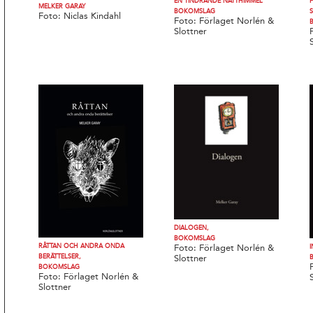
EN TINDRANDE NATTHIMMEL
MELKER GARAY
BOKOMSLAG
Foto: Niclas Kindahl
Foto: Förlaget Norlén &
Slottner
DIALOGEN,
BOKOMSLAG
RÅTTAN OCH ANDRA ONDA
Foto: Förlaget Norlén &
BERÄTTELSER,
Slottner
BOKOMSLAG
Foto: Förlaget Norlén &
Slottner