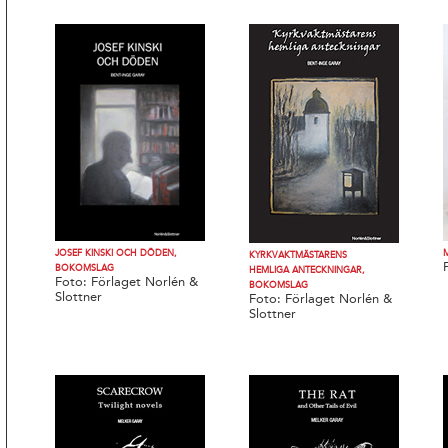
JOSEF KINSKI OCH DÖDEN,
KYRKVAKTMÄSTARENS
BOKOMSLAG
HEMLIGA ANTECKNINGAR,
Foto: Förlaget Norlén &
BOKOMSLAG
Slottner
Foto: Förlaget Norlén &
Slottner