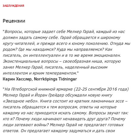
ЗАБЛУЖДЕНИЯ
Рецензии
"
Вопросы, которые задает себе Мелкер Гарай, каждый из нас
должен задать самому себе. Гарай обращается к широкому
кругу читателей, и прежде всего к юному поколению. Откуда мы
родом? Где мы находимся? Куда мы направляемся? Как
писатель, он интеллектуален и в то же время эмоционален.
Экзистенциальные вопросы – своеобразная ниша, которую
занял Мелкер Гарай, писатель, наделенный высоким
интеллектом и ярким темпераментом.
"
Карин Хасслер, Norrköpings Tidningar
"
На Гётеборгской книжной ярмарке (22-25 сентября 2016 года)
Мелкер Гарай и Йоран Грейдер обсуждали новую книгу
«Звездное небо». Книга состоит из кратких лаконичных эссе –
писатель обращается к тем вопросам, ответы на которые
каждому из нас приходится искать самому. Вопросы звучат так:
кто я? Почему люди начинают ненавидеть друг друга? Почему
люди затевают войны? Мелкер Гарай не предлагает готовых
ответов. Он предлагает каждому задуматься и дать свои