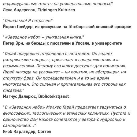
индивидуальные ответы на универсальные вопросы.
"
Лена Андерссон, Tidningen Kulturen
"
Гениально! Я потрясен!
"
Йоран Грейдер, из дискуссии на Гётеборгской книжной ярмарке
"
«Звездное небо» – уникальная книга.
"
Петер Эрн, из беседы с писателем в Упсале, в университете
"
Гарай предельно откровенен с читателем. Он задает
риторические вопросы, призывает к сопереживанию и к
размышлениям. Поэтому его книги доступны для понимания.
Гарай никогда не усложняет – ни понятия, ни абстракции, ни
структуру фраз. Он последователен и в то же время
многогранен. Это сильная и притягательная его сторона как
писателя.
"
Магнус Далерюс, Bibliotekstjänst
"
В «Звездном небе» Мелкер Гарай предлагает задуматься о
философских, теологических и этических коллизиях. Пустота и
одиночество Дон Кихота сочетаются у автора с мудростью и
самоиронией…
"
Якоб Карландер, Corren