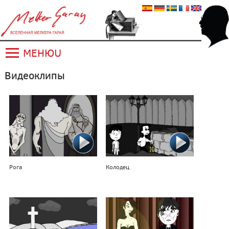
МЕНЮU
Видеоклипы
Pогa
Колодец