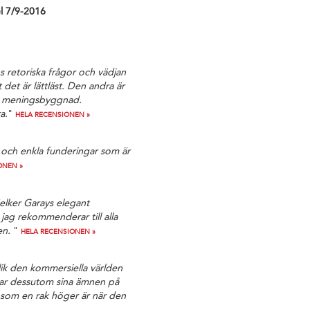
l 7/9-2016
nns retoriska frågor och vädjan
et är lättläst. Den andra är
er i meningsbyggnad.
a.
"
HELA RECENSIONEN »
r och enkla funderingar som är
ONEN »
elker Garays elegant
jag rekommenderar till alla
den.
"
HELA RECENSIONEN »
olik den kommersiella världen
tar dessutom sina ämnen på
t som en rak höger är när den