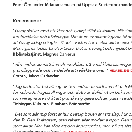
Peter Örn under författarsamtalet på Uppsala Studentbokhande
Recensioner
"
Garay skriver med ett klart och tydligt tilltal till läsaren. Här fi
om förståelse och blinkningar. Det är en av anledningarna till att d
att Garay aldrig krånglar till det - varken i ord, abstraktion ell
Meningarna lockar till eftertanke. Det är ovanligt och mycket br
Bibliotekstjänst, Magnus Dahlerus
"
»En tindrande natthimmel« innehåller ett antal kloka sanninga
grundläggande och värdefulla att reflektera över.
"
HELA RECENSI
Corren, Jakob Carlander
"
Jag hade stor behållning av "En tindrande natthimmel" och M
formulerade frågeställningar och detta är definitivt en bok som 
som vill ägna lite tid åt att granska sig själva och sin plats i värl
Tidningen Kulturen, Elisabeth Brännström
"
Det som slår mig först är hur ovanlig boken är i sitt slag, hur 
den är. Den är långsam, utan reklam eller moderna input. Den 
stort allvar. Man kan säga att den är pretentiös, men på ett sät
får kontakt med ansiktet.
"