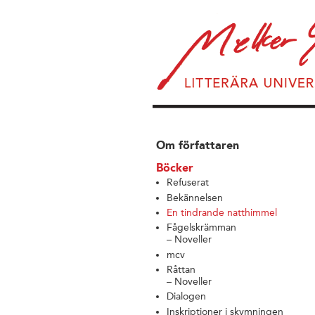
Om författaren
Böcker
Refuserat
Bekännelsen
En tindrande natthimmel
Fågelskrämman
– Noveller
mcv
Råttan
– Noveller
Dialogen
Inskriptioner i skymningen