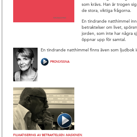
som krävs. Han är trogen sig 
de stora, viktiga frågorna.
En tindrande natthimmel inne
betraktelser om livet, spörs
jorden, som inte har några s
öppnar upp för samtal.
En tindrande natthimmel finns även som ljudbok in
PROVLYSSNA
FILMATISERING AV BETRAKTELSEN
MASKINEN
.