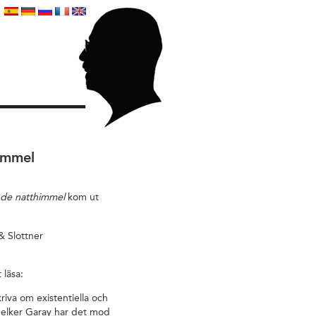
immel
nde natthimmel
kom ut
& Slottner
 läsa:
kriva om existentiella och
 Melker Garay har det mod