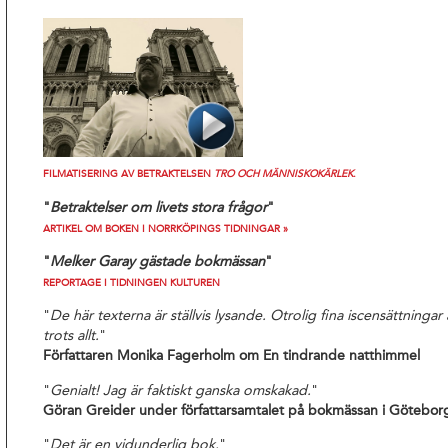
FILMATISERING AV BETRAKTELSEN
TRO OCH MÄNNISKOKÄRLEK
.
"
Betraktelser om livets stora frågor
"
ARTIKEL OM BOKEN I NORRKÖPINGS TIDNINGAR »
"
Melker Garay gästade bokmässan
"
REPORTAGE I TIDNINGEN KULTUREN
"
De här texterna är ställvis lysande. Otrolig fina iscensättningar a
trots allt.
"
Författaren Monika Fagerholm om En tindrande natthimmel
"
Genialt! Jag är faktiskt ganska omskakad.
"
Göran Greider under författarsamtalet på bokmässan i Götebor
"
Det är en vidunderlig bok.
"