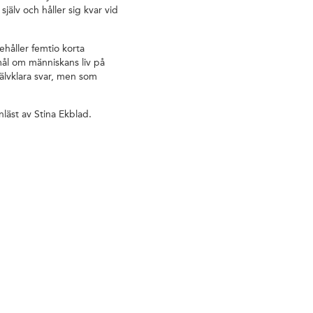
själv och håller sig kvar vid
håller femtio korta
mål om människans liv på
jälvklara svar, men som
läst av Stina Ekblad.