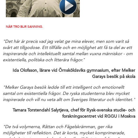
NÄR TRO BLIR SANNING.
"Det här är precis vad jag velat ge mina elever, men som varit så
svårt att tillgodose. Ett tillfälle och en möjlighet att få ta del av ett
inspirerande och intellektuellt samtal mellan vuxna människor - om
existentiella, politiska och litterära frågor.
"
Ida Olofsson, lärare vid Örnsköldsviks gymnasium, efter Melker
Garays besök på skola
"Melker Garays besök ledde till ett intelligent och emotionellt
samtal om existentiella frågor. De ryska studenterna blev mycket
inspirerade och vill nu veta allt om Sveriges litteratur och identitet."
Tamara Torstendahl Salytjeva, chef för Rysk-svenska studie- och
forskningscentret vid RGGU i Moskva
"De två volymerna, Råttan och Fågelskrämman, ger rika
möjligheter till reflektion. Det är korta, mycket komprimerade,