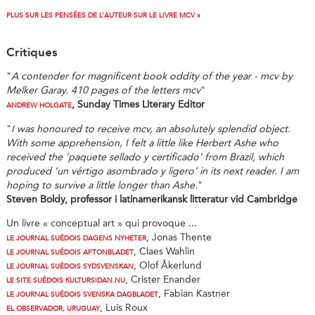
PLUS SUR LES PENSÉES DE L’AUTEUR SUR LE LIVRE MCV »
Critiques
"
A contender for magnificent book oddity of the year - mcv by
Melker Garay. 410 pages of the letters mcv
"
, Sunday Times Literary Editor
ANDREW HOLGATE
"
I was honoured to receive mcv, an absolutely splendid object.
With some apprehension, I felt a little like Herbert Ashe who
received the ‘paquete sellado y certificado’ from Brazil, which
produced ‘un vértigo asombrado y ligero’ in its next reader. I am
hoping to survive a little longer than Ashe.
"
Steven Boldy, professor i latinamerikansk litteratur vid Cambridge
Un livre « conceptual art » qui provoque ...
, Jonas Thente
LE JOURNAL SUÉDOIS DAGENS NYHETER
, Claes Wahlin
LE JOURNAL SUÉDOIS AFTONBLADET
, Olof Åkerlund
LE JOURNAL SUÉDOIS SYDSVENSKAN
, Crister Enander
LE SITE SUÉDOIS KULTURSIDAN.NU
, Fabian Kastner
LE JOURNAL SUÉDOIS SVENSKA DAGBLADET
, Luis Roux
EL OBSERVADOR, URUGUAY