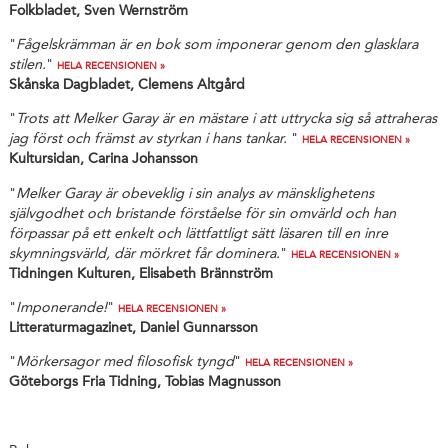
Folkbladet, Sven Wernström
"
Fågelskrämman är en bok som imponerar genom den glasklara
stilen.
"
HELA RECENSIONEN »
Skånska Dagbladet, Clemens Altgård
"
Trots att Melker Garay är en mästare i att uttrycka sig så attraheras
jag först och främst av styrkan i hans tankar.
"
HELA RECENSIONEN »
Kultursidan, Carina Johansson
"
Melker Garay är obeveklig i sin analys av mänsklighetens
självgodhet och bristande förståelse för sin omvärld och han
förpassar på ett enkelt och lättfattligt sätt läsaren till en inre
skymningsvärld, där mörkret får dominera.
"
HELA RECENSIONEN »
Tidningen Kulturen, Elisabeth Brännström
"
Imponerande!
"
HELA RECENSIONEN »
Litteraturmagazinet, Daniel Gunnarsson
"
Mörkersagor med filosofisk tyngd
"
HELA RECENSIONEN »
Göteborgs Fria Tidning, Tobias Magnusson