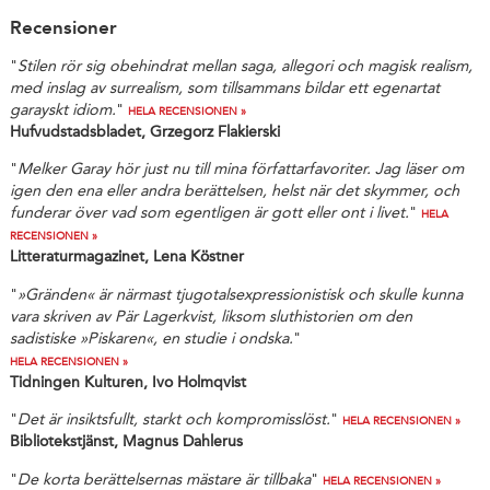
Recensioner
"
Stilen rör sig obehindrat mellan saga, allegori och magisk realism,
med inslag av surrealism, som tillsammans bildar ett egenartat
garayskt idiom.
"
HELA RECENSIONEN »
Hufvudstadsbladet, Grzegorz Flakierski
"
Melker Garay hör just nu till mina författarfavoriter. Jag läser om
igen den ena eller andra berättelsen, helst när det skymmer, och
funderar över vad som egentligen är gott eller ont i livet.
"
HELA
RECENSIONEN »
Litteraturmagazinet, Lena Köstner
"
»Gränden« är närmast tjugotalsexpressionistisk och skulle kunna
vara skriven av Pär Lagerkvist, liksom sluthistorien om den
sadistiske »Piskaren«, en studie i ondska.
"
HELA RECENSIONEN »
Tidningen Kulturen, Ivo Holmqvist
"
Det är insiktsfullt, starkt och kompromisslöst.
"
HELA RECENSIONEN »
Bibliotekstjänst, Magnus Dahlerus
"
De korta berättelsernas mästare är tillbaka
"
HELA RECENSIONEN »