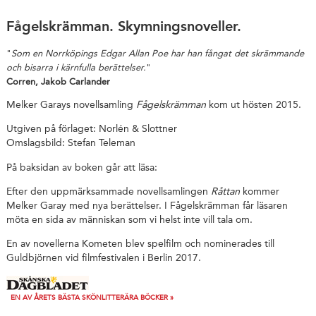
Fågelskrämman. Skymningsnoveller.
"
Som en Norrköpings Edgar Allan Poe har han fångat det skrämmande
och bisarra i kärnfulla berättelser.
"
Corren, Jakob Carlander
Melker Garays novellsamling
Fågelskrämman
kom ut hösten 2015.
Utgiven på förlaget: Norlén & Slottner
Omslagsbild: Stefan Teleman
På baksidan av boken går att läsa:
Efter den uppmärksammade novellsamlingen
Råttan
kommer
Melker Garay med nya berättelser. I Fågelskrämman får läsaren
möta en sida av människan som vi helst inte vill tala om.
En av novellerna Kometen blev spelfilm och nominerades till
Guldbjörnen vid filmfestivalen i Berlin 2017.
EN AV ÅRETS BÄSTA SKÖNLITTERÄRA BÖCKER »